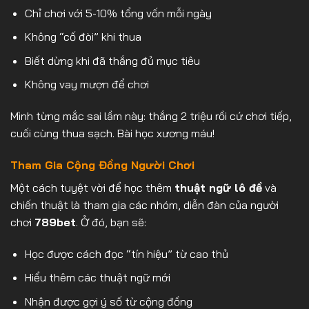
Chỉ chơi với 5-10% tổng vốn mỗi ngày
Không “cố đòi” khi thua
Biết dừng khi đã thắng đủ mục tiêu
Không vay mượn để chơi
Mình từng mắc sai lầm này: thắng 2 triệu rồi cứ chơi tiếp,
cuối cùng thua sạch. Bài học xương máu!
Tham Gia Cộng Đồng Người Chơi
Một cách tuyệt vời để học thêm
thuật ngữ lô đề
và
chiến thuật là tham gia các nhóm, diễn đàn của người
chơi
789bet
. Ở đó, bạn sẽ:
Học được cách đọc “tín hiệu” từ cao thủ
Hiểu thêm các thuật ngữ mới
Nhận được gợi ý số từ cộng đồng