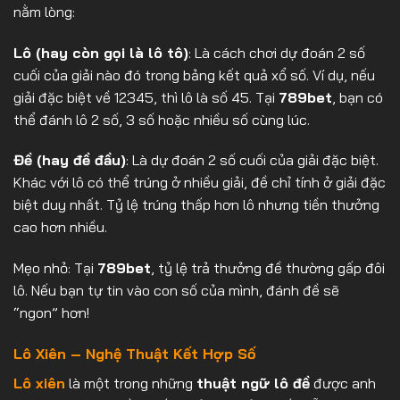
nằm lòng:
Lô (hay còn gọi là lô tô)
: Là cách chơi dự đoán 2 số
cuối của giải nào đó trong bảng kết quả xổ số. Ví dụ, nếu
giải đặc biệt về 12345, thì lô là số 45. Tại
789bet
, bạn có
thể đánh lô 2 số, 3 số hoặc nhiều số cùng lúc.
Đề (hay đề đầu)
: Là dự đoán 2 số cuối của giải đặc biệt.
Khác với lô có thể trúng ở nhiều giải, đề chỉ tính ở giải đặc
biệt duy nhất. Tỷ lệ trúng thấp hơn lô nhưng tiền thưởng
cao hơn nhiều.
Mẹo nhỏ: Tại
789bet
, tỷ lệ trả thưởng đề thường gấp đôi
lô. Nếu bạn tự tin vào con số của mình, đánh đề sẽ
“ngon” hơn!
Lô Xiên – Nghệ Thuật Kết Hợp Số
Lô xiên
là một trong những
thuật ngữ lô đề
được anh