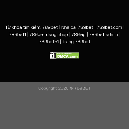
Từ khóa tìm kiếm: 789bet | Nhà cái 789bet | 789bet.com |
789bet1 | 789bet dang nhap | 789vip | 789bet admin |
789bet51 | Trang 789bet
Copyright 2026 ©
789BET