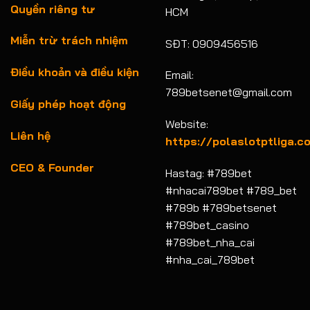
Quyền riêng tư
HCM
Miễn trừ trách nhiệm
SĐT:
0909456516
Điều khoản và điều kiện
Email:
789betsenet@gmail.com
Giấy phép hoạt động
Website:
Liên hệ
https://polaslotptliga.c
CEO & Founder
Hastag: #789bet
#nhacai789bet #789_bet
#789b #789betsenet
#789bet_casino
#789bet_nha_cai
#nha_cai_789bet