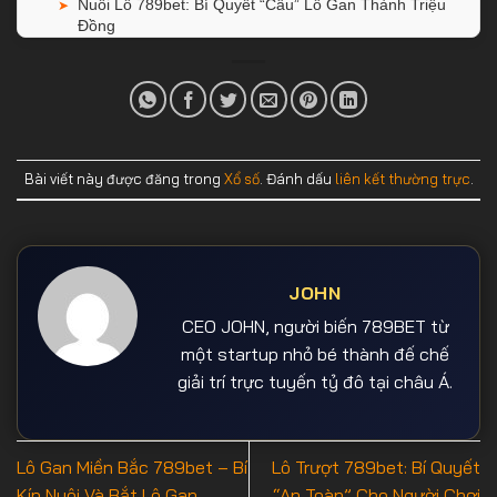
Nuôi Lô 789bet: Bí Quyết “Câu” Lô Gan Thành Triệu
➤
Đồng
Lô Trượt 789bet: Bí Quyết “An Toàn” Cho Người Chơi
➤
Thông Minh
Lô Gan Miền Bắc 789bet – Bí Kíp Nuôi Và Bắt Lô Gan
➤
Chuẩn Xác Nhất
Bài viết này được đăng trong
Xổ số
. Đánh dấu
liên kết thường trực
.
Lô Đầu Đuôi 789bet – Bí Kíp Soi Cầu Và Đánh Chuẩn
➤
Nhất 2025
JOHN
Lô Xiên 789bet – Hướng Dẫn Chơi Và Bí Kíp Nuôi
➤
Xiên Ăn Đậm
CEO JOHN, người biến 789BET từ
một startup nhỏ bé thành đế chế
Lô Ba Càng 789bet – Bí Quyết Chơi Và Soi Cầu
➤
giải trí trực tuyến tỷ đô tại châu Á.
Chuẩn Xác Nhất
Lô Gan Miền Bắc 789bet – Bí
Lô Trượt 789bet: Bí Quyết
Kíp Nuôi Và Bắt Lô Gan
“An Toàn” Cho Người Chơi