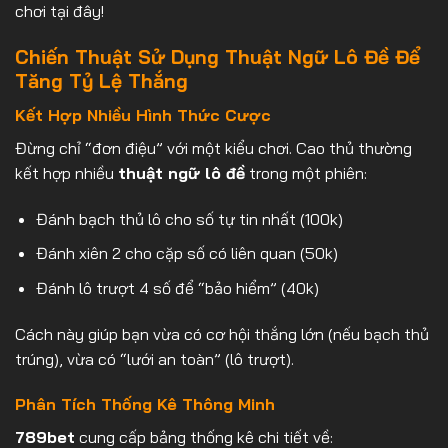
chơi tại đây!
Chiến Thuật Sử Dụng Thuật Ngữ Lô Đề Để
Tăng Tỷ Lệ Thắng
Kết Hợp Nhiều Hình Thức Cược
Đừng chỉ “đơn điệu” với một kiểu chơi. Cao thủ thường
kết hợp nhiều
thuật ngữ lô đề
trong một phiên:
Đánh bạch thủ lô cho số tự tin nhất (100k)
Đánh xiên 2 cho cặp số có liên quan (50k)
Đánh lô trượt 4 số để “bảo hiểm” (40k)
Cách này giúp bạn vừa có cơ hội thắng lớn (nếu bạch thủ
trúng), vừa có “lưới an toàn” (lô trượt).
Phân Tích Thống Kê Thông Minh
789bet
cung cấp bảng thống kê chi tiết về: