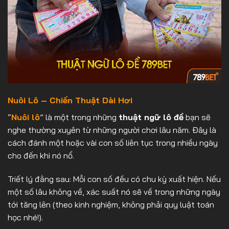
Nuôi Lô – Chiến Thuật Dài Hơi
“
Nuôi lô
” là một trong những
thuật ngữ lô đề
bạn sẽ
nghe thường xuyên từ những người chơi lâu năm. Đây là
cách đánh một hoặc vài con số liên tục trong nhiều ngày
cho đến khi nó nổ.
Triết lý đằng sau: Mỗi con số đều có chu kỳ xuất hiện. Nếu
một số lâu không về, xác suất nó sẽ về trong những ngày
tới tăng lên (theo kinh nghiệm, không phải quy luật toán
học nhé!).