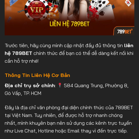
Trước tiên, hãy cùng mình cập nhật đầy đủ thông tin
liên
hệ 789BET
chính thức để bạn có thể dễ dàng kết nối khi
cần hỗ trợ nhé!
Thông Tin Liên Hệ Cơ Bản
Địa chỉ trụ sở chính
:
584 Quang Trung, Phường 8,
Gò Vấp, TP. HCM
Đây là địa chỉ văn phòng đại diện chính thức của 789BET
tại Việt Nam. Tuy nhiên, để được hỗ trợ nhanh chóng
nhất, mình khuyên bạn nên sử dụng các kênh trực tuyến
như Live Chat, Hotline hoặc Email thay vì đến trực tiếp.