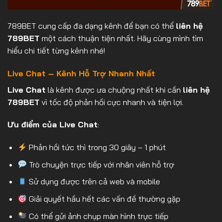
789BET cung cấp đa dạng kênh để bạn có thể
liên hệ
789BET
một cách thuận tiện nhất. Hãy cùng mình tìm
hiểu chi tiết từng kênh nhé!
Live Chat – Kênh Hỗ Trợ Nhanh Nhất
Live Chat
là kênh được ưa chuộng nhất khi cần
liên hệ
789BET
vì tốc độ phản hồi cực nhanh và tiện lợi.
Ưu điểm của Live Chat
:
Phản hồi tức thì trong 30 giây – 1 phút
Trò chuyện trực tiếp với nhân viên hỗ trợ
Sử dụng được trên cả web và mobile
Giải quyết hầu hết các vấn đề thường gặp
Có thể gửi ảnh chụp màn hình trực tiếp