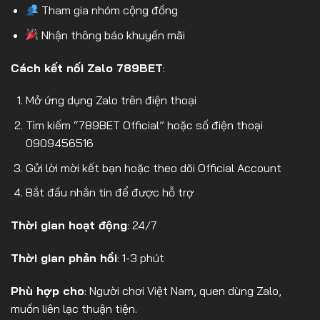
Tham gia nhóm cộng đồng
Nhận thông báo khuyến mãi
Cách kết nối Zalo 789BET
:
Mở ứng dụng Zalo trên điện thoại
Tìm kiếm “789BET Official” hoặc số điện thoại
0909456516
Gửi lời mời kết bạn hoặc theo dõi Official Account
Bắt đầu nhắn tin để được hỗ trợ
Thời gian hoạt động
: 24/7
Thời gian phản hồi
: 1-3 phút
Phù hợp cho
: Người chơi Việt Nam, quen dùng Zalo,
muốn liên lạc thuận tiện.