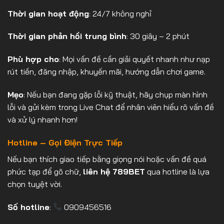
Thời gian hoạt động
: 24/7 không nghỉ
Thời gian phản hồi trung bình
: 30 giây – 2 phút
Phù hợp cho
: Mọi vấn đề cần giải quyết nhanh như nạp
rút tiền, đăng nhập, khuyến mãi, hướng dẫn chơi game.
Mẹo
: Nếu bạn đang gặp lỗi kỹ thuật, hãy chụp màn hình
lỗi và gửi kèm trong Live Chat để nhân viên hiểu rõ vấn đề
và xử lý nhanh hơn!
Hotline – Gọi Điện Trực Tiếp
Nếu bạn thích giao tiếp bằng giọng nói hoặc vấn đề quá
phức tạp để gõ chữ,
liên hệ 789BET
qua hotline là lựa
chọn tuyệt vời.
Số hotline
:
0909456516