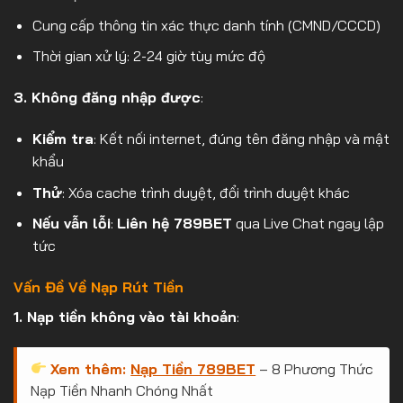
Cung cấp thông tin xác thực danh tính (CMND/CCCD)
Thời gian xử lý: 2-24 giờ tùy mức độ
3. Không đăng nhập được
:
Kiểm tra
: Kết nối internet, đúng tên đăng nhập và mật
khẩu
Thử
: Xóa cache trình duyệt, đổi trình duyệt khác
Nếu vẫn lỗi
:
Liên hệ 789BET
qua Live Chat ngay lập
tức
Vấn Đề Về Nạp Rút Tiền
1. Nạp tiền không vào tài khoản
:
Xem thêm:
Nạp Tiền 789BET
– 8 Phương Thức
Nạp Tiền Nhanh Chóng Nhất