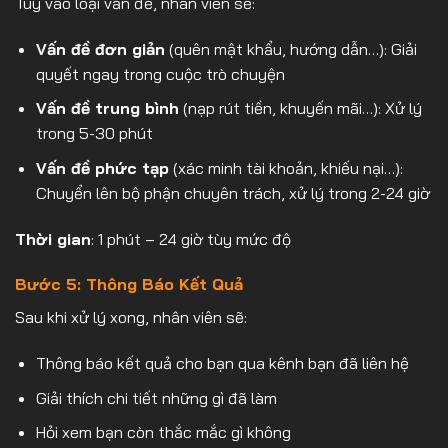
Tùy vào loại vấn đề, nhân viên sẽ:
Vấn đề đơn giản
(quên mật khẩu, hướng dẫn…): Giải
quyết ngay trong cuộc trò chuyện
Vấn đề trung bình
(nạp rút tiền, khuyến mãi…): Xử lý
trong 5-30 phút
Vấn đề phức tạp
(xác minh tài khoản, khiếu nại…):
Chuyển lên bộ phận chuyên trách, xử lý trong 2-24 giờ
Thời gian
: 1 phút – 24 giờ tùy mức độ
Bước 5: Thông Báo Kết Quả
Sau khi xử lý xong, nhân viên sẽ:
Thông báo kết quả cho bạn qua kênh bạn đã liên hệ
Giải thích chi tiết những gì đã làm
Hỏi xem bạn còn thắc mắc gì không