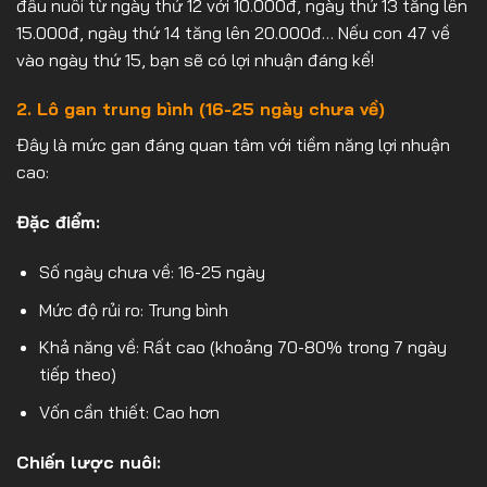
đầu nuôi từ ngày thứ 12 với 10.000đ, ngày thứ 13 tăng lên
15.000đ, ngày thứ 14 tăng lên 20.000đ… Nếu con 47 về
vào ngày thứ 15, bạn sẽ có lợi nhuận đáng kể!
2. Lô gan trung bình (16-25 ngày chưa về)
Đây là mức gan đáng quan tâm với tiềm năng lợi nhuận
cao:
Đặc điểm:
Số ngày chưa về: 16-25 ngày
Mức độ rủi ro: Trung bình
Khả năng về: Rất cao (khoảng 70-80% trong 7 ngày
tiếp theo)
Vốn cần thiết: Cao hơn
Chiến lược nuôi: