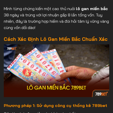
Mình từng chứng kiến một cao thủ nuôi
lô gan miền bắc
38 ngày và trúng với lợi nhuận gấp 8 lần tổng vốn. Tuy
nhiên, đây là trường hợp hiếm và đòi hỏi tâm lý vững vàng
cùng vốn dồi dào!
Cách Xác Định Lô Gan Miền Bắc Chuẩn Xác
Phương pháp 1: Sử dụng công cụ thống kê 789bet