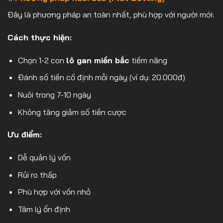
Đây là phương pháp an toàn nhất, phù hợp với người mới:
Cách thực hiện:
Chọn 1-2 con
lô gan miền bắc
tiềm năng
Đánh số tiền cố định mỗi ngày (ví dụ: 20.000đ)
Nuôi trong 7-10 ngày
Không tăng giảm số tiền cược
Ưu điểm:
Dễ quản lý vốn
Rủi ro thấp
Phù hợp với vốn nhỏ
Tâm lý ổn định