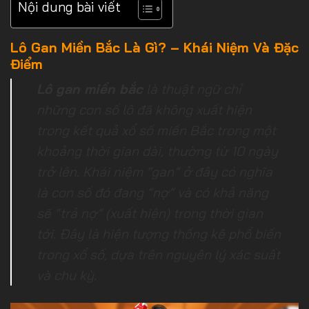
Nội dung bài viết
Lô Gan Miền Bắc Là Gì? – Khái Niệm Và Đặc
Điểm
Lô gan miền bắc
là thuật ngữ chỉ
những con số lô đã không xuất hiện
trong kết quả xổ số miền Bắc trong một
khoảng thời gian dài, thường từ 10 ngày
trở lên. Khái niệm “gan” ở đây có nghĩa
là con số đó đang “nợ” và có khả năng
sẽ “trả nợ” (xuất hiện) trong thời gian
tới. Đây là hiện tượng thống kê phổ biến
trong xổ số, dựa trên nguyên lý xác suất
và chu kỳ.