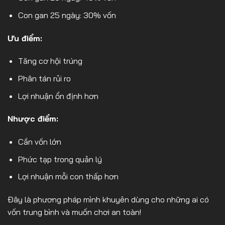
Con gan 25 ngày: 30% vốn
Ưu điểm:
Tăng cơ hội trúng
Phân tán rủi ro
Lợi nhuận ổn định hơn
Nhược điểm:
Cần vốn lớn
Phức tạp trong quản lý
Lợi nhuận mỗi con thấp hơn
Đây là phương pháp mình khuyên dùng cho những ai có
vốn trung bình và muốn chơi an toàn!