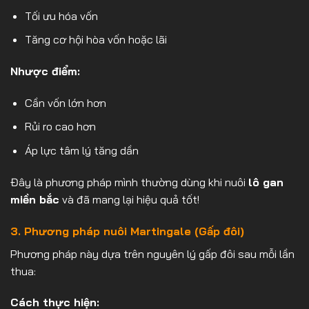
Tối ưu hóa vốn
Tăng cơ hội hòa vốn hoặc lãi
Nhược điểm:
Cần vốn lớn hơn
Rủi ro cao hơn
Áp lực tâm lý tăng dần
Đây là phương pháp mình thường dùng khi nuôi
lô gan
miền bắc
và đã mang lại hiệu quả tốt!
3. Phương pháp nuôi Martingale (Gấp đôi)
Phương pháp này dựa trên nguyên lý gấp đôi sau mỗi lần
thua:
Cách thực hiện: