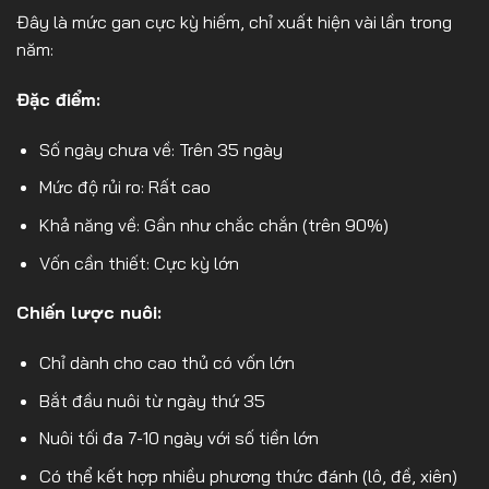
Đây là mức gan cực kỳ hiếm, chỉ xuất hiện vài lần trong
năm:
Đặc điểm:
Số ngày chưa về: Trên 35 ngày
Mức độ rủi ro: Rất cao
Khả năng về: Gần như chắc chắn (trên 90%)
Vốn cần thiết: Cực kỳ lớn
Chiến lược nuôi:
Chỉ dành cho cao thủ có vốn lớn
Bắt đầu nuôi từ ngày thứ 35
Nuôi tối đa 7-10 ngày với số tiền lớn
Có thể kết hợp nhiều phương thức đánh (lô, đề, xiên)