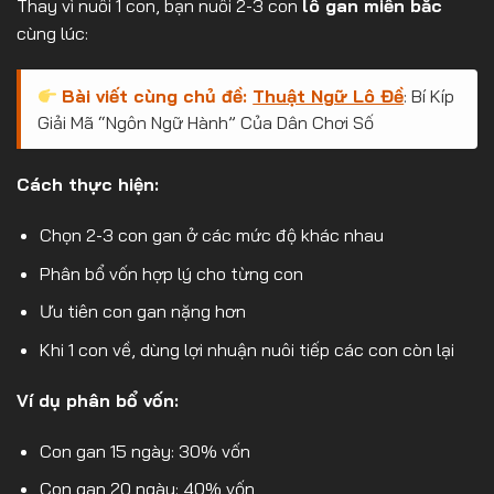
Thay vì nuôi 1 con, bạn nuôi 2-3 con
lô gan miền bắc
cùng lúc:
Bài viết cùng chủ đề:
Thuật Ngữ Lô Đề
: Bí Kíp
Giải Mã “Ngôn Ngữ Hành” Của Dân Chơi Số
Cách thực hiện:
Chọn 2-3 con gan ở các mức độ khác nhau
Phân bổ vốn hợp lý cho từng con
Ưu tiên con gan nặng hơn
Khi 1 con về, dùng lợi nhuận nuôi tiếp các con còn lại
Ví dụ phân bổ vốn:
Con gan 15 ngày: 30% vốn
Con gan 20 ngày: 40% vốn