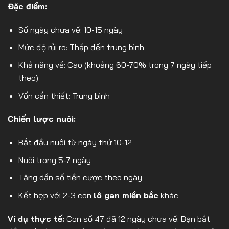
Đặc điểm:
Số ngày chưa về: 10-15 ngày
Mức độ rủi ro: Thấp đến trung bình
Khả năng về: Cao (khoảng 60-70% trong 7 ngày tiếp
theo)
Vốn cần thiết: Trung bình
Chiến lược nuôi:
Bắt đầu nuôi từ ngày thứ 10-12
Nuôi trong 5-7 ngày
Tăng dần số tiền cược theo ngày
Kết hợp với 2-3 con
lô gan miền bắc
khác
Ví dụ thực tế:
Con số 47 đã 12 ngày chưa về. Bạn bắt