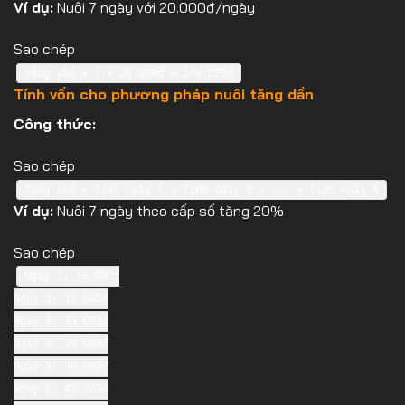
Ví dụ:
Nuôi 7 ngày với 20.000đ/ngày
Sao chép
Tổng vố
n
=
7
x
20.000
đ =
140.000
đ
Tính vốn cho phương pháp nuôi tăng dần
Công thức:
Sao chép
Tổng vố
n
= Tiền ngày
1
+ Tiền ngày
2
+ ... + Tiền ngày N
Ví dụ:
Nuôi 7 ngày theo cấp số tăng 20%
Sao chép
Ngày
1:
10.000
đ
Ngày
2:
12.000
đ
Ngày
3:
15.000
đ
Ngày
4:
20.000
đ
Ngày
5:
30.000
đ
Ngày
6:
45.000
đ