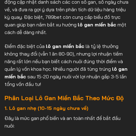
động cập nhật danh sách các con số gan, số ngày chưa
về, và đưa ra gợi ý dựa trên phân tích dữ liệu hàng triệu
kỳ quay. Đặc biệt, 789bet còn cung cấp biểu đồ trực
quan giúp bạn nắm bắt xu hướng
lô gan miền bắc
một
cách dễ dàng nhất.
Điểm đặc biệt của
lô gan miền bắc
là tỷ lệ thưởng
không thay đổi (vẫn 1 ăn 80-90), nhưng lợi nhuận tiềm
năng rất lớn nếu bạn biết cách nuôi đúng thời điểm và
quản lý vốn khoa học. Nhiều người đã từng trúng
lô gan
miền bắc
sau 15-20 ngày nuôi với lợi nhuận gấp 3-5 lần
tổng vốn đầu tư!
Phân Loại Lô Gan Miền Bắc Theo Mức Độ
1. Lô gan nhẹ (10-15 ngày chưa về)
Đây là mức gan phổ biến và an toàn nhất để bắt đầu
nuôi: