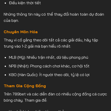
Điều kiện thời tiết
Những thông tin này có thể thay đổi hoàn toàn dự đoán
của bạn.
Chuyên Môn Hóa
Thay vì cố gắng theo dõi tất cả các giải đấu, hãy tập
trung vào 1-2 giải mà bạn hiểu rõ nhất:
MLB (Mỹ): Nhiều trận nhất, dữ liệu phong phú
NPB (Nhật): Phong cách chơi khác, cơ hội tốt
KBO (Hàn Quốc): Ít người theo dõi, tỷ lệ có lợi
Tham Gia Cộng Đồng
Trên 789bet và các diễn đàn có nhiều cộng đồng cá cược
bóng chày. Tham gia để: