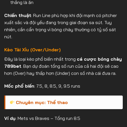
thắng là ăn
Chiến thuật
: Run Line phù hợp khi đội mạnh có pitcher
xuất sắc và đội yếu đang trong giai đoạn sa sút. Tuy
nhiên, cần cẩn trọng vì bóng chày thường có tỷ số sát
nút.
Kèo Tài Xỉu (Over/Under)
Đây là loại kèo phổ biến nhất trong
cá cược bóng chày
789bet
. Bạn dự đoán tổng số run của cả hai đội sẽ cao
hơn (Over) hay thấp hơn (Under) con số nhà cái đưa ra.
Mốc phổ biến
: 7.5, 8, 8.5, 9, 9.5 runs
Chuyên mục:
Thể thao
Ví dụ
: Mets vs Braves – Tổng run 8.5