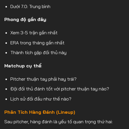
Dưới 7.0: Trung bình
Phong độ gần đây
:
Xem 3-5 trận gần nhất
ERA trong tháng gần nhất
Thành tích gặp đối thủ này
Matchup cụ thể
:
Pitcher thuận tay phải hay trái?
Đội đối thủ đánh tốt với pitcher thuận tay nào?
Lịch sử đối đầu như thế nào?
Phân Tích Hàng Đánh (Lineup)
Sau pitcher, hàng đánh là yếu tố quan trọng thứ hai: