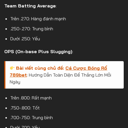
Team Batting Average
:
Trên .270: Hàng đánh mạnh
.250-.270: Trung bình
Dưới .250: Yếu
OPS (On-base Plus Slugging)
:
Bài viết cùng chủ đề:
Cá Cược Bóng Rổ
789bet
: Hướng Dẫn Toàn Diện Để Thắng Lớn Mỗi
Ngày
Trên .800: Rất mạnh
.750-.800: Tốt
.700-.750: Trung bình
Dưới .700: Yếu