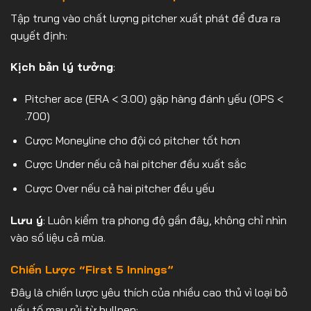
Tập trung vào chất lượng pitcher xuất phát để đưa ra
quyết định:
Kịch bản lý tưởng
:
Pitcher ace (ERA < 3.00) gặp hàng đánh yếu (OPS <
.700)
Cược Moneyline cho đội có pitcher tốt hơn
Cược Under nếu cả hai pitcher đều xuất sắc
Cược Over nếu cả hai pitcher đều yếu
Lưu ý
: Luôn kiểm tra phong độ gần đây, không chỉ nhìn
vào số liệu cả mùa.
Chiến Lược “First 5 Innings”
Đây là chiến lược yêu thích của nhiều cao thủ vì loại bỏ
yếu tố may rủi từ bullpen: