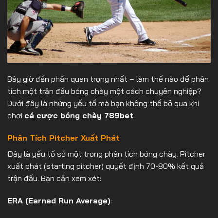
Bây giờ đến phần quan trọng nhất – làm thế nào để phân
tích một trận đấu bóng chày một cách chuyên nghiệp?
Dưới đây là những yếu tố mà bạn không thể bỏ qua khi
chơi
cá cược bóng chày 789bet
.
Phân Tích Pitcher Xuất Phát
Đây là yếu tố số một trong phân tích bóng chày. Pitcher
xuất phát (starting pitcher) quyết định 70-80% kết quả
trận đấu. Bạn cần xem xét:
ERA (Earned Run Average)
: