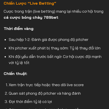
Chiến Lược “Live Betting”
Cược trong trận (live betting) mang lại nhiều cơ hội trong
cá cược bóng chày 789bet
:
Thời điểm vàng
:
Sau hiệp 1-2: Đánh giá được phong độ pitcher
Khi pitcher xuất phát bị thay sớm: Tỷ lệ thay đổi lớn
Khi đội yếu dẫn trước bất ngờ: Cơ hội cược đội mạnh
với tỷ lệ tốt
Chiến thuật
:
Xem trận trực tiếp hoặc theo dõi live score
Quan sát phong độ pitcher và hàng đánh
Đợi thời điểm tỷ lệ có lợi