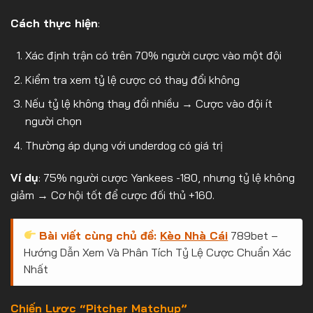
Cách thực hiện
:
Xác định trận có trên 70% người cược vào một đội
Kiểm tra xem tỷ lệ cược có thay đổi không
Nếu tỷ lệ không thay đổi nhiều → Cược vào đội ít
người chọn
Thường áp dụng với underdog có giá trị
Ví dụ
: 75% người cược Yankees -180, nhưng tỷ lệ không
giảm → Cơ hội tốt để cược đối thủ +160.
Bài viết cùng chủ đề:
Kèo Nhà Cái
789bet –
Hướng Dẫn Xem Và Phân Tích Tỷ Lệ Cược Chuẩn Xác
Nhất
Chiến Lược “Pitcher Matchup”