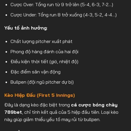
Cược Over: Tổng run từ 9 trở lên (5-4, 6-3, 7-2…)
Cược Under: Tổng run 8 trở xuống (4-3, 5-2, 4-4…)
Yếu tố ảnh hưởng
:
Chất lượng pitcher xuất phát
Phong độ hàng đánh của hai đội
Điều kiện thời tiết (gió, nhiệt độ)
Đặc điểm sân vận động
Bullpen (đội ngũ pitcher dự bị)
Kèo Hiệp Đấu (First 5 Innings)
Đây là dạng kèo đặc biệt trong
cá cược bóng chày
789bet
, chỉ tính kết quả của 5 hiệp đầu tiên. Loại kèo
này giúp giảm thiểu yếu tố may rủi từ bullpen.