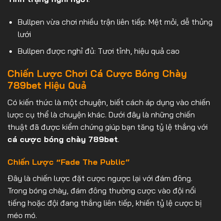
Bullpen vừa chơi nhiều trận liên tiếp: Mệt mỏi, dễ thủng
lưới
Bullpen được nghỉ đủ: Tươi tỉnh, hiệu quả cao
Chiến Lược Chơi Cá Cược Bóng Chày
789bet Hiệu Quả
Có kiến thức là một chuyện, biết cách áp dụng vào chiến
lược cụ thể là chuyện khác. Dưới đây là những chiến
thuật đã được kiểm chứng giúp bạn tăng tỷ lệ thắng với
cá cược bóng chày 789bet
.
Chiến Lược “Fade The Public”
Đây là chiến lược đặt cược ngược lại với đám đông.
Trong bóng chày, đám đông thường cược vào đội nổi
tiếng hoặc đội đang thắng liên tiếp, khiến tỷ lệ cược bị
méo mó.