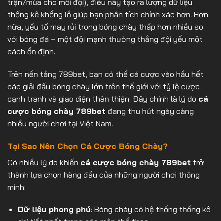
trận/mùa cho mỗi đội), điều này tạo ra lượng dữ liệu
thống kê khổng lồ giúp bạn phân tích chính xác hơn. Hơn
nữa, yếu tố may rủi trong bóng chày thấp hơn nhiều so
với bóng đá – một đội mạnh thường thắng đội yếu một
cách ổn định.
Trên nền tảng 789bet, bạn có thể cá cược vào hầu hết
các giải đấu bóng chày lớn trên thế giới với tỷ lệ cược
cạnh tranh và giao diện thân thiện. Đây chính là lý do
cá
cược bóng chày 789bet
đang thu hút ngày càng
nhiều người chơi tại Việt Nam.
Tại Sao Nên Chọn Cá Cược Bóng Chày?
Có nhiều lý do khiến
cá cược bóng chày 789bet
trở
thành lựa chọn hàng đầu của những người chơi thông
minh:
Dữ liệu phong phú
: Bóng chày có hệ thống thống kê