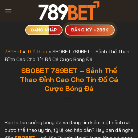
Bỏ
qua
nội
dung
ĐĂNG KÝ +288K
ĐĂNG NHẬP
789Bet
»
Thể thao
»
SBOBET 789BET – Sảnh Thể Thao
Đỉnh Cao Cho Tín Đồ Cá Cược Bóng Đá
SBOBET 789BET – Sảnh Thể
Thao Đỉnh Cao Cho Tín Đồ Cá
Cược Bóng Đá
Bạn là fan cuồng bóng đá và đang tìm kiếm một sảnh cá
cược thể thao uy tín, tỷ lệ kèo hấp dẫn? Hay bạn đã nghe
đến
SBOBET
– cái tên “huyền thoại” trong làng cá cược