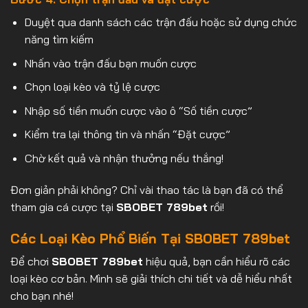
Duyệt qua danh sách các trận đấu hoặc sử dụng chức
năng tìm kiếm
Nhấn vào trận đấu bạn muốn cược
Chọn loại kèo và tỷ lệ cược
Nhập số tiền muốn cược vào ô “Số tiền cược”
Kiểm tra lại thông tin và nhấn “Đặt cược”
Chờ kết quả và nhận thưởng nếu thắng!
Đơn giản phải không? Chỉ vài thao tác là bạn đã có thể
tham gia cá cược tại
SBOBET 789bet
rồi!
Các Loại Kèo Phổ Biến Tại SBOBET 789bet
Để chơi
SBOBET 789bet
hiệu quả, bạn cần hiểu rõ các
loại kèo cơ bản. Mình sẽ giải thích chi tiết và dễ hiểu nhất
cho bạn nhé!