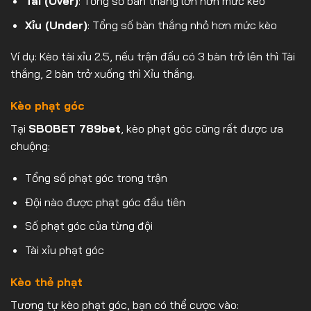
Tài (Over)
: Tổng số bàn thắng lớn hơn mức kèo
Xỉu (Under)
: Tổng số bàn thắng nhỏ hơn mức kèo
Ví dụ: Kèo tài xỉu 2.5, nếu trận đấu có 3 bàn trở lên thì Tài
thắng, 2 bàn trở xuống thì Xỉu thắng.
Kèo phạt góc
Tại
SBOBET 789bet
, kèo phạt góc cũng rất được ưa
chuộng:
Tổng số phạt góc trong trận
Đội nào được phạt góc đầu tiên
Số phạt góc của từng đội
Tài xỉu phạt góc
Kèo thẻ phạt
Tương tự kèo phạt góc, bạn có thể cược vào: