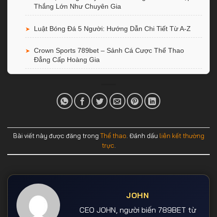
Thắng Lớn Như Chuyên Gia
Luật Bóng Đá 5 Người: Hướng Dẫn Chi Tiết Từ A-Z
➤
Crown Sports 789bet – Sảnh Cá Cược Thể Thao
➤
Đẳng Cấp Hoàng Gia
CMD368 Thể Thao 789BET – Sảnh Cá Cược Đỉnh
➤
Cao Cho Anh Em Đam Mê Bóng Đá
Saba Thể Thao – Sảnh Cá Cược Đỉnh Cao Với Tỷ Lệ
➤
Kèo “Ngon” Nhất Tại 789bet
Bài viết này được đăng trong
Thể thao
. Đánh dấu
liên kết thường
Kèo Châu Á 0.75 – Bí Kíp “Thắng Nửa, Thắng Full”
trực
.
➤
Giúp Bạn Lời 90% Tại 789bet
Kèo Châu Á 0.5 – “Vua Của Các Loại Kèo” Giúp Bạn
➤
Thắng 80% Tại 789bet
JOHN
Kèo Châu Á 0.25 – Bí Mật “Nửa Ăn Nửa Hoàn” Giúp
➤
CEO JOHN, người biến 789BET từ
Bạn Thắng 85% Tại 789bet