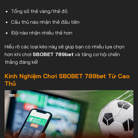
Tổng số thẻ vàng/thẻ đỏ
Cầu thủ nào nhận thẻ đầu tiên
Đội nào nhận nhiều thẻ hơn
Hiểu rõ các loại kèo này sẽ giúp bạn có nhiều lựa chọn
hơn khi chơi
SBOBET 789bet
và tăng cơ hội chiến
thắng đáng kể!
Kinh Nghiệm Chơi SBOBET 789bet Từ Cao
Thủ