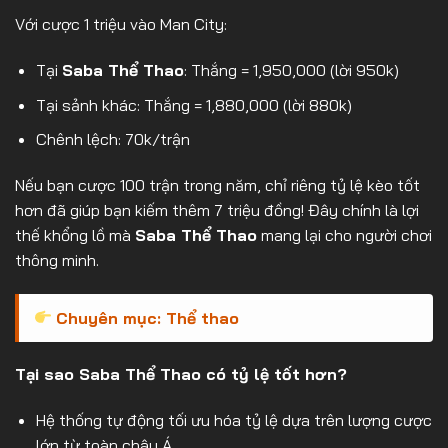
Với cược 1 triệu vào Man City:
Tại
Saba Thể Thao
: Thắng = 1,950,000 (lời 950k)
Tại sảnh khác: Thắng = 1,880,000 (lời 880k)
Chênh lệch: 70k/trận
Nếu bạn cược 100 trận trong năm, chỉ riêng tỷ lệ kèo tốt
hơn đã giúp bạn kiếm thêm 7 triệu đồng! Đây chính là lợi
thế khổng lồ mà
Saba Thể Thao
mang lại cho người chơi
thông minh.
Chuyên mục:
Thể thao
Tại sao Saba Thể Thao có tỷ lệ tốt hơn?
Hệ thống tự động tối ưu hóa tỷ lệ dựa trên lượng cược
lớn từ toàn châu Á