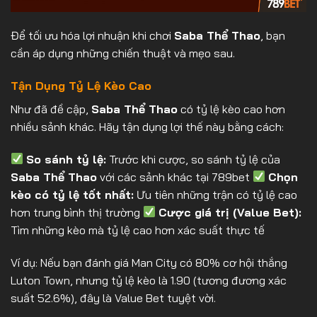
Để tối ưu hóa lợi nhuận khi chơi
Saba Thể Thao
, bạn
cần áp dụng những chiến thuật và mẹo sau.
Tận Dụng Tỷ Lệ Kèo Cao
Như đã đề cập,
Saba Thể Thao
có tỷ lệ kèo cao hơn
nhiều sảnh khác. Hãy tận dụng lợi thế này bằng cách:
So sánh tỷ lệ:
Trước khi cược, so sánh tỷ lệ của
Saba Thể Thao
với các sảnh khác tại 789bet
Chọn
kèo có tỷ lệ tốt nhất:
Ưu tiên những trận có tỷ lệ cao
hơn trung bình thị trường
Cược giá trị (Value Bet):
Tìm những kèo mà tỷ lệ cao hơn xác suất thực tế
Ví dụ: Nếu bạn đánh giá Man City có 80% cơ hội thắng
Luton Town, nhưng tỷ lệ kèo là 1.90 (tương đương xác
suất 52.6%), đây là Value Bet tuyệt vời.