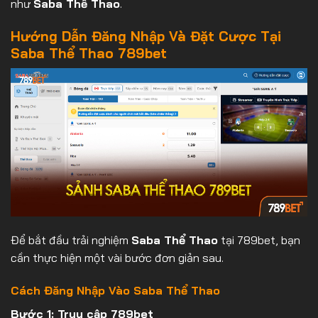
như
Saba Thể Thao
.
Hướng Dẫn Đăng Nhập Và Đặt Cược Tại
Saba Thể Thao 789bet
Để bắt đầu trải nghiệm
Saba Thể Thao
tại 789bet, bạn
cần thực hiện một vài bước đơn giản sau.
Cách Đăng Nhập Vào Saba Thể Thao
Bước 1: Truy cập 789bet