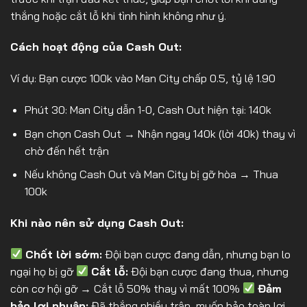
thắng hoặc cắt lỗ khi tình hình không như ý.
Cách hoạt động của Cash Out:
Ví dụ: Bạn cược 100k vào Man City chấp 0.5, tỷ lệ 1.90
Phút 30: Man City dẫn 1-0, Cash Out hiện tại: 140k
Bạn chọn Cash Out → Nhận ngay 140k (lời 40k) thay vì
chờ đến hết trận
Nếu không Cash Out và Man City bị gỡ hòa → Thua
100k
Khi nào nên sử dụng Cash Out:
Chốt lời sớm:
Đội bạn cược đang dẫn, nhưng bạn lo
ngại họ bị gỡ
Cắt lỗ:
Đội bạn cược đang thua, nhưng
còn cơ hội gỡ → Cắt lỗ 50% thay vì mất 100%
Đảm
bảo lợi nhuận:
Đã thắng nhiều trận, muốn bảo toàn lợi