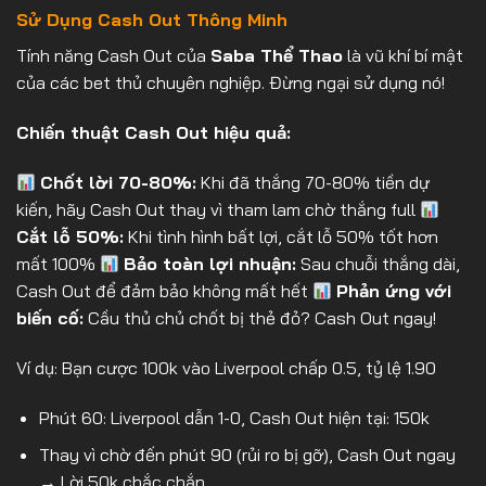
Sử Dụng Cash Out Thông Minh
Tính năng Cash Out của
Saba Thể Thao
là vũ khí bí mật
của các bet thủ chuyên nghiệp. Đừng ngại sử dụng nó!
Chiến thuật Cash Out hiệu quả:
Chốt lời 70-80%:
Khi đã thắng 70-80% tiền dự
kiến, hãy Cash Out thay vì tham lam chờ thắng full
Cắt lỗ 50%:
Khi tình hình bất lợi, cắt lỗ 50% tốt hơn
mất 100%
Bảo toàn lợi nhuận:
Sau chuỗi thắng dài,
Cash Out để đảm bảo không mất hết
Phản ứng với
biến cố:
Cầu thủ chủ chốt bị thẻ đỏ? Cash Out ngay!
Ví dụ: Bạn cược 100k vào Liverpool chấp 0.5, tỷ lệ 1.90
Phút 60: Liverpool dẫn 1-0, Cash Out hiện tại: 150k
Thay vì chờ đến phút 90 (rủi ro bị gỡ), Cash Out ngay
→ Lời 50k chắc chắn