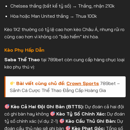
Chelsea thắng (bất kể tỷ số) → Thắng, nhận 210k
Hòa hoặc Man United thắng → Thua 100k
Kèo 1X2 thường có tỷ lệ cao hơn kèo Châu Á, nhưng rủi ro
cũng cao hơn vì không có “bảo hiểm” khi hòa.
Kèo Phụ Hấp Dẫn
Saba Thể Thao
tại 789bet còn cung cấp hàng chục loại
kèo phụ thú vị:
Bài viết cùng chủ đề:
Crown Sports
789bet –
Sảnh Cá Cược Thể Thao Đẳng Cấp Hoàng Gia
Kèo Cả Hai Đội Ghi Bàn (BTTS):
Dự đoán cả hai đội
có ghi bàn hay không
Kèo Tỷ Số Chính Xác:
Dự đoán
tỷ số chính xác (ví dụ: 2-1)
Kèo Cầu Thủ Ghi Bàn:
Dự
đoán cầu thủ nào sẽ ghi bàn
Kèo Phạt Góc:
Tổng số