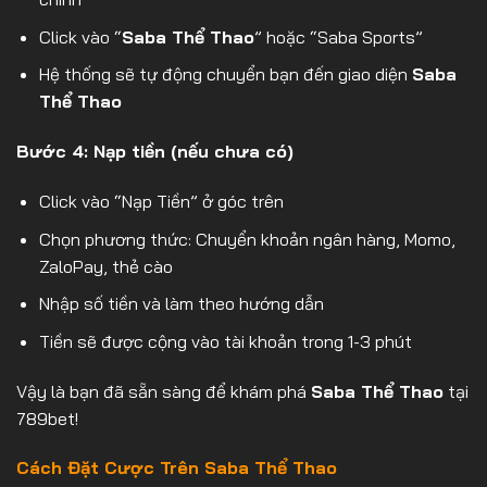
Click vào “
Saba Thể Thao
” hoặc “Saba Sports”
Hệ thống sẽ tự động chuyển bạn đến giao diện
Saba
Thể Thao
Bước 4: Nạp tiền (nếu chưa có)
Click vào “Nạp Tiền” ở góc trên
Chọn phương thức: Chuyển khoản ngân hàng, Momo,
ZaloPay, thẻ cào
Nhập số tiền và làm theo hướng dẫn
Tiền sẽ được cộng vào tài khoản trong 1-3 phút
Vậy là bạn đã sẵn sàng để khám phá
Saba Thể Thao
tại
789bet!
Cách Đặt Cược Trên Saba Thể Thao