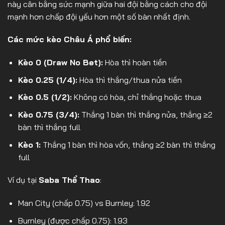
này cân bằng sức mạnh giữa hai đội bằng cách cho đội
mạnh hơn chấp đội yếu hơn một số bàn nhất định.
Các mức kèo Châu Á phổ biến:
Kèo 0 (Draw No Bet):
Hòa thì hoàn tiền
Kèo 0.25 (1/4):
Hòa thì thắng/thua nửa tiền
Kèo 0.5 (1/2):
Không có hòa, chỉ thắng hoặc thua
Kèo 0.75 (3/4):
Thắng 1 bàn thì thắng nửa, thắng ≥2
bàn thì thắng full
Kèo 1:
Thắng 1 bàn thì hòa vốn, thắng ≥2 bàn thì thắng
full
Ví dụ tại
Saba Thể Thao
:
Man City (chấp 0.75) vs Burnley: 1.92
Burnley (được chấp 0.75): 1.93