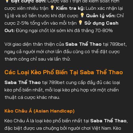
Đặt cược đơn:
Cược vào 1 trận dễ kiểm soát hơn
cược xiên nhiều trận
Kiểm tra kỹ:
Luôn xác nhận lại
tỷ lệ và số tiền trước khi đặt cược
Quản lý vốn:
Chỉ
cược 2-5% tổng vốn vào mỗi trận
Sử dụng Cash
Out:
Đừng ngại chốt lời sớm khi đã thắng 70-80%
Với giao diện thân thiện của
Saba Thể Thao
tại 789bet,
ngay cả người mới chơi lần đầu cũng có thể đặt cược
thành công chỉ sau vài lần thử.
Các Loại Kèo Phổ Biến Tại Saba Thể Thao
Saba Thể Thao
tại 789bet cung cấp đầy đủ các loại
kèo phổ biến nhất, mỗi loại kèo phù hợp với một chiến
thuật cá cược khác nhau.
Kèo Châu Á (Asian Handicap)
Kèo Châu Á là loại kèo phổ biến nhất tại
Saba Thể Thao
,
đặc biệt được ưa chuộng bởi người chơi Việt Nam. Kèo