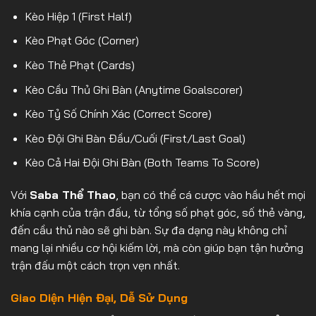
Kèo Hiệp 1 (First Half)
Kèo Phạt Góc (Corner)
Kèo Thẻ Phạt (Cards)
Kèo Cầu Thủ Ghi Bàn (Anytime Goalscorer)
Kèo Tỷ Số Chính Xác (Correct Score)
Kèo Đội Ghi Bàn Đầu/Cuối (First/Last Goal)
Kèo Cả Hai Đội Ghi Bàn (Both Teams To Score)
Với
Saba Thể Thao
, bạn có thể cá cược vào hầu hết mọi
khía cạnh của trận đấu, từ tổng số phạt góc, số thẻ vàng,
đến cầu thủ nào sẽ ghi bàn. Sự đa dạng này không chỉ
mang lại nhiều cơ hội kiếm lời, mà còn giúp bạn tận hưởng
trận đấu một cách trọn vẹn nhất.
Giao Diện Hiện Đại, Dễ Sử Dụng