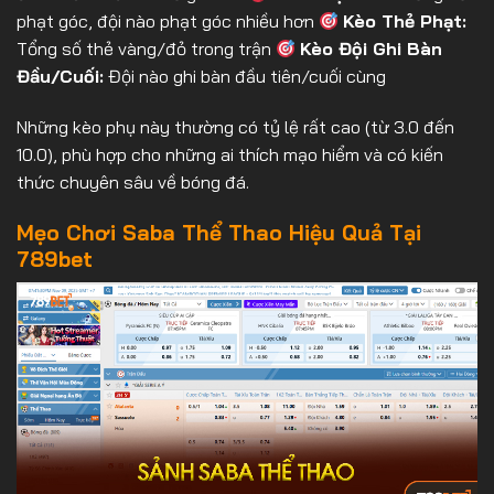
phạt góc, đội nào phạt góc nhiều hơn
Kèo Thẻ Phạt:
Tổng số thẻ vàng/đỏ trong trận
Kèo Đội Ghi Bàn
Đầu/Cuối:
Đội nào ghi bàn đầu tiên/cuối cùng
Những kèo phụ này thường có tỷ lệ rất cao (từ 3.0 đến
10.0), phù hợp cho những ai thích mạo hiểm và có kiến
thức chuyên sâu về bóng đá.
Mẹo Chơi Saba Thể Thao Hiệu Quả Tại
789bet