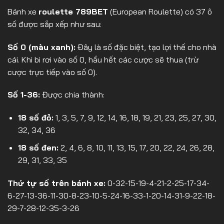
Bánh xe
roulette 789BET
(European Roulette) có 37 ô
số được sắp xếp như sau:
Số 0 (màu xanh):
Đây là số đặc biệt, tạo lợi thế cho nhà
cái. Khi bi rơi vào số 0, hầu hết các cược sẽ thua (trừ
cược trực tiếp vào số 0).
Số 1-36:
Được chia thành:
18 số đỏ:
1, 3, 5, 7, 9, 12, 14, 16, 18, 19, 21, 23, 25, 27, 30,
32, 34, 36
18 số đen:
2, 4, 6, 8, 10, 11, 13, 15, 17, 20, 22, 24, 26, 28,
29, 31, 33, 35
Thứ tự số trên bánh xe:
0-32-15-19-4-21-2-25-17-34-
6-27-13-36-11-30-8-23-10-5-24-16-33-1-20-14-31-9-22-18-
29-7-28-12-35-3-26