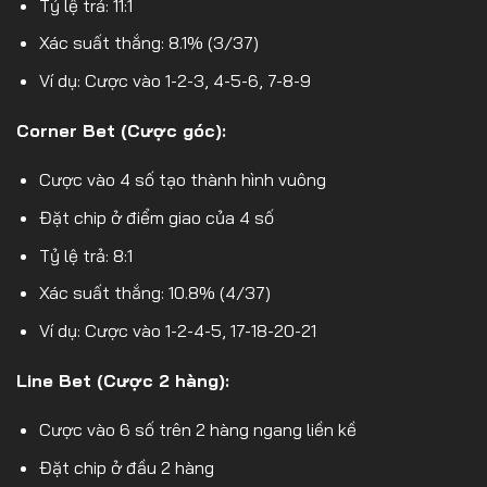
Tỷ lệ trả: 11:1
Xác suất thắng: 8.1% (3/37)
Ví dụ: Cược vào 1-2-3, 4-5-6, 7-8-9
Corner Bet (Cược góc):
Cược vào 4 số tạo thành hình vuông
Đặt chip ở điểm giao của 4 số
Tỷ lệ trả: 8:1
Xác suất thắng: 10.8% (4/37)
Ví dụ: Cược vào 1-2-4-5, 17-18-20-21
Line Bet (Cược 2 hàng):
Cược vào 6 số trên 2 hàng ngang liền kề
Đặt chip ở đầu 2 hàng