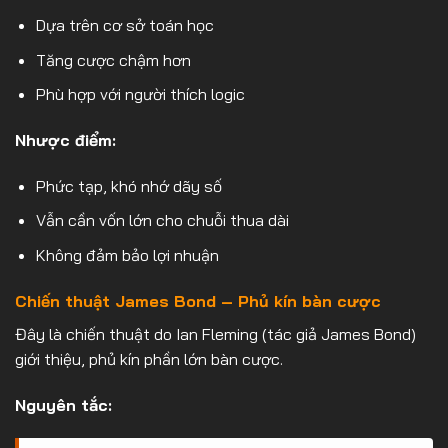
Dựa trên cơ sở toán học
Tăng cược chậm hơn
Phù hợp với người thích logic
Nhược điểm:
Phức tạp, khó nhớ dãy số
Vẫn cần vốn lớn cho chuỗi thua dài
Không đảm bảo lợi nhuận
Chiến thuật James Bond – Phủ kín bàn cược
Đây là chiến thuật do Ian Fleming (tác giả James Bond)
giới thiệu, phủ kín phần lớn bàn cược.
Nguyên tắc: