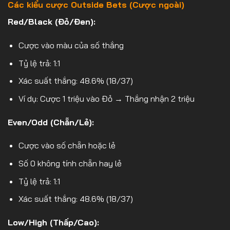
Các kiểu cược Outside Bets (Cược ngoài)
Red/Black (Đỏ/Đen):
Cược vào màu của số thắng
Tỷ lệ trả: 1:1
Xác suất thắng: 48.6% (18/37)
Ví dụ: Cược 1 triệu vào Đỏ → Thắng nhận 2 triệu
Even/Odd (Chẵn/Lẻ):
Cược vào số chẵn hoặc lẻ
Số 0 không tính chẵn hay lẻ
Tỷ lệ trả: 1:1
Xác suất thắng: 48.6% (18/37)
Low/High (Thấp/Cao):