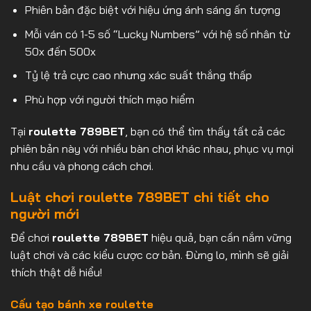
Phiên bản đặc biệt với hiệu ứng ánh sáng ấn tượng
Mỗi ván có 1-5 số “Lucky Numbers” với hệ số nhân từ
50x đến 500x
Tỷ lệ trả cực cao nhưng xác suất thắng thấp
Phù hợp với người thích mạo hiểm
Tại
roulette 789BET
, bạn có thể tìm thấy tất cả các
phiên bản này với nhiều bàn chơi khác nhau, phục vụ mọi
nhu cầu và phong cách chơi.
Luật chơi
roulette 789BET
chi tiết cho
người mới
Để chơi
roulette 789BET
hiệu quả, bạn cần nắm vững
luật chơi và các kiểu cược cơ bản. Đừng lo, mình sẽ giải
thích thật dễ hiểu!
Cấu tạo bánh xe roulette