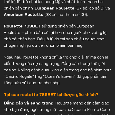
thế kỷ 19, trò chơi lan sang Mỹ và phát triển thành hai
phiên bản chính:
European Roulette
(37 số, có số 0) và
American Roulette
(38 số, có thêm số 00).
Roulette 789BET
sử dụng phiên bản European
Roulette – phiên bản có lợi hơn cho người chơi với tỷ lệ
nhà cái thấp hơn. Đây là lý do tại sao nhiều người chơi
chuyên nghiệp ưu tiên chọn phiên bản này.
Ngày nay, roulette không chỉ là trò chơi giải trí mà còn là
biểu tượng của sự sang trọng, đẳng cấp trong thế giới
casino. Những cảnh quay kinh điển trong các bộ phim như
“Casino Royale” hay “Ocean’s Eleven” đã góp phần làm
tăng sức hút của trò chơi này.
Tại sao
roulette 789BET
lại được yêu thích?
Đẳng cấp và sang trọng:
Roulette mang đến cảm giác
như bạn đang ngồi trong một casino 5 sao ở Monte Carlo.