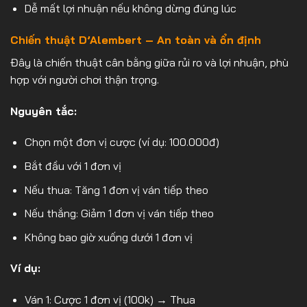
Dễ mất lợi nhuận nếu không dừng đúng lúc
Chiến thuật D’Alembert – An toàn và ổn định
Đây là chiến thuật cân bằng giữa rủi ro và lợi nhuận, phù
hợp với người chơi thận trọng.
Nguyên tắc:
Chọn một đơn vị cược (ví dụ: 100.000đ)
Bắt đầu với 1 đơn vị
Nếu thua: Tăng 1 đơn vị ván tiếp theo
Nếu thắng: Giảm 1 đơn vị ván tiếp theo
Không bao giờ xuống dưới 1 đơn vị
Ví dụ:
Ván 1: Cược 1 đơn vị (100k) → Thua