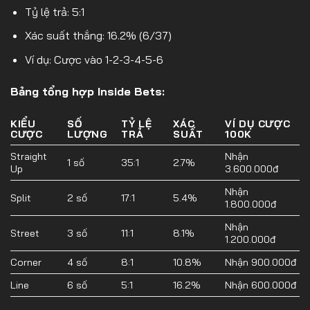
Tỷ lệ trả: 5:1
Xác suất thắng: 16.2% (6/37)
Ví dụ: Cược vào 1-2-3-4-5-6
Bảng tổng hợp Inside Bets:
KIỂU
SỐ
TỶ LỆ
XÁC
VÍ DỤ CƯỢC
CƯỢC
LƯỢNG
TRẢ
SUẤT
100K
Straight
Nhận
1 số
35:1
2.7%
Up
3.600.000đ
Nhận
Split
2 số
17:1
5.4%
1.800.000đ
Nhận
Street
3 số
11:1
8.1%
1.200.000đ
Corner
4 số
8:1
10.8%
Nhận 900.000đ
Line
6 số
5:1
16.2%
Nhận 600.000đ