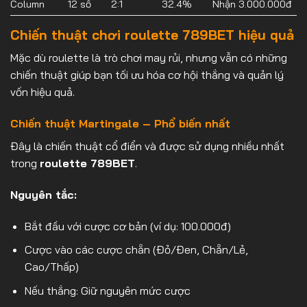
Column
12 số
2:1
32.4%
Nhận 3.000.000đ
Chiến thuật chơi
roulette 789BET
hiệu quả
Mặc dù roulette là trò chơi may rủi, nhưng vẫn có những
chiến thuật giúp bạn tối ưu hóa cơ hội thắng và quản lý
vốn hiệu quả.
Chiến thuật Martingale – Phổ biến nhất
Đây là chiến thuật cổ điển và được sử dụng nhiều nhất
trong
roulette 789BET
.
Nguyên tắc:
Bắt đầu với cược cơ bản (ví dụ: 100.000đ)
Cược vào các cược chẵn (Đỏ/Đen, Chẵn/Lẻ,
Cao/Thấp)
Nếu thắng: Giữ nguyên mức cược