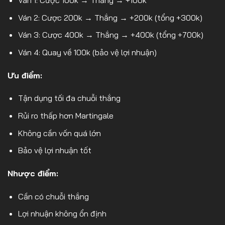
Ván 2: Cược 200k → Thắng → +200k (tổng +300k)
Ván 3: Cược 400k → Thắng → +400k (tổng +700k)
Ván 4: Quay về 100k (bảo vệ lợi nhuận)
Ưu điểm:
Tận dụng tối đa chuỗi thắng
Rủi ro thấp hơn Martingale
Không cần vốn quá lớn
Bảo vệ lợi nhuận tốt
Nhược điểm:
Cần có chuỗi thắng
Lợi nhuận không ổn định